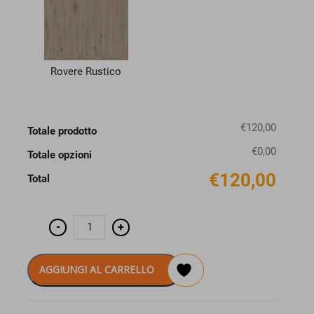
Rovere Rustico
€120,00
Totale prodotto
€0,00
Totale opzioni
€120,00
Total
Pensile
-
+
K-
IVY
portabottiglie
cm
AGGIUNGI AL CARRELLO
15x
h.90
quantità