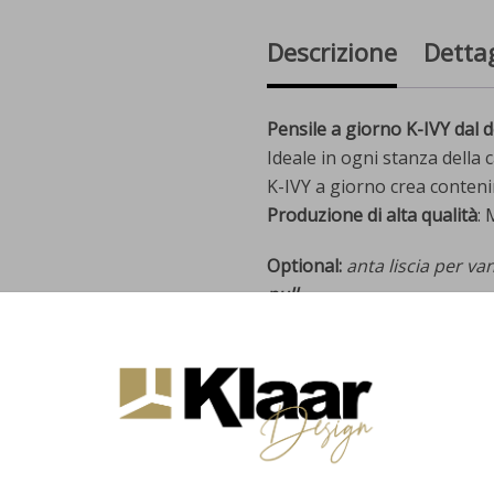
Descrizione
Dettag
Pensile a giorno K-IVY dal d
Ideale in ogni stanza della
K-IVY a giorno crea conteni
Produzione di alta qualità
: 
Optional:
anta liscia per va
pull
Il prodotto viene consegna
Può essere facilmente fissato