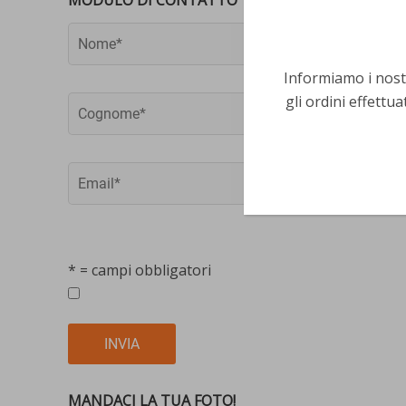
MODULO DI CONTATTO
Informiamo i nostr
gli ordini effettua
* = campi obbligatori
MANDACI LA TUA FOTO!