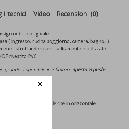
li tecnici
Video
Recensioni (0)
esign unico e originale
.
 casa ( ingresso, cucina soggiorno, camera, bagno…)
mento, sfruttando spazio solitamente inutilizzato.
MDF rivestito PVC.
no grande disponibile in 3 finiture
apertura push-
to già assemblato.
 a parete, sia in verticale che in orizzontale.