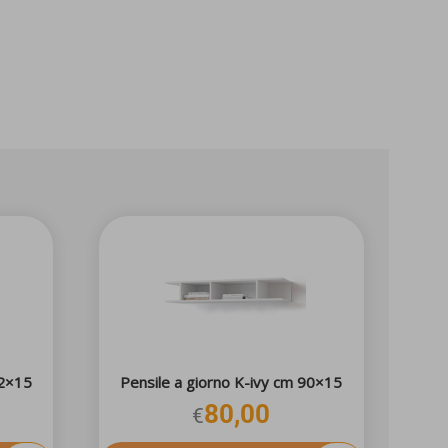
72×15
Pensile a giorno K-ivy cm 90×15
80,00
€