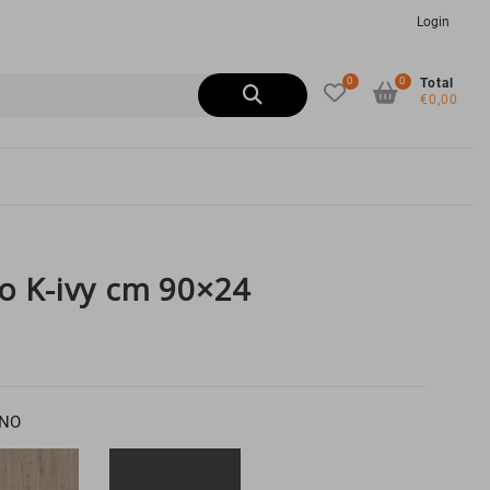
Login
0
0
Cerca:
Total
€0,00
no K-ivy cm 90×24
RNO