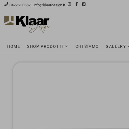
Skip
0422 203662
info@klaardesign.it
to
content
HOME
SHOP PRODOTTI
CHI SIAMO
GALLERY