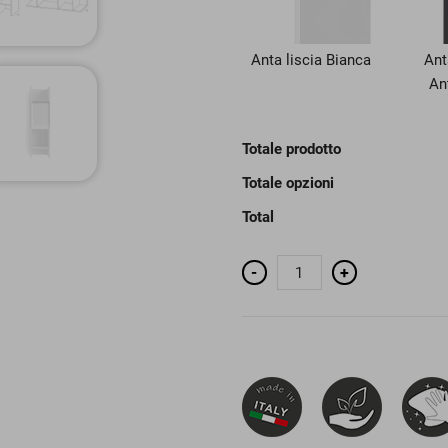
Anta liscia Bianca
Ant
An
Totale prodotto
Totale opzioni
Total
Pensile
-
+
a
giorno
K-
ivy
cm
90x24
quantità