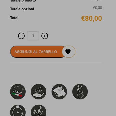
Totale prodotto
€0,00
Totale opzioni
€80,00
Total
Pensile
-
+
a
giorno
K-
ivy
AGGIUNGI AL CARRELLO
cm
90x15
quantità