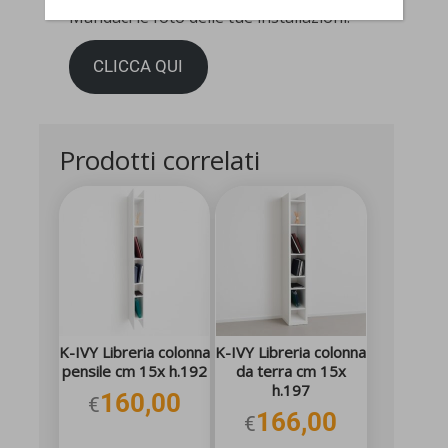
Mandaci le foto delle tue installazioni!
CLICCA QUI
Prodotti correlati
K-IVY Libreria colonna
K-IVY Libreria colonna
pensile cm 15x h.192
da terra cm 15x
h.197
160,00
€
166,00
€