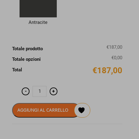
Antracite
€187,00
Totale prodotto
€0,00
Totale opzioni
€187,00
Total
K-
-
+
IVY
Libreria
colonna
pensile
AGGIUNGI AL CARRELLO
cm
30x
h.192
quantità