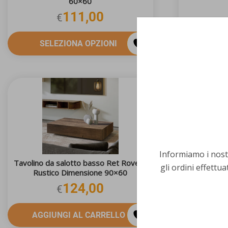
60×60
111,00
€
SELEZIONA OPZIONI
SEL
Informiamo i nostr
Tavolino da salotto basso Ret Rovere
Tavolin
gli ordini effettua
Rustico Dimensione 90×60
124,00
€
AGGIUNGI AL CARRELLO
SEL