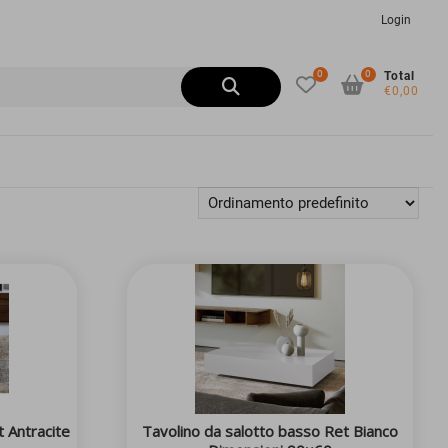
Login
0
0
Cerca:
Total
€0,00
t Antracite
Tavolino da salotto basso Ret Bianco