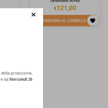
Dimensioni 90×60
121,00
€
LLO
AGGIUNGI AL CARRELLO
e della produzione,
re da
Mercoledì 26