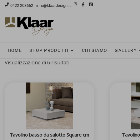
Skip
0422 203662
info@klaardesign.it
to
content
HOME
SHOP PRODOTTI
CHI SIAMO
GALLERY
Visualizzazione di 6 risultati
Tavolino basso da salotto Square cm
Tavolino