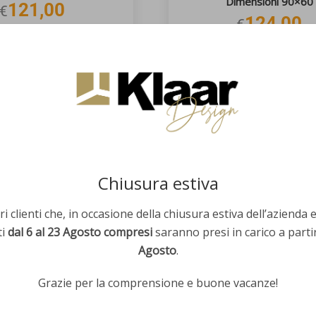
Dimensioni 90×60
121,00
€
124,00
€
EZIONA OPZIONI
AGGIUNGI AL CARRE
Chiusura estiva
i clienti che, in occasione della chiusura estiva dell’azienda 
o da salotto K-IVY X4
ti
dal 6 al 23 Agosto compresi
saranno presi in carico a parti
300,00
€
Agosto
.
Grazie per la comprensione e buone vacanze!
EZIONA OPZIONI